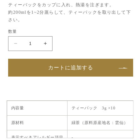
ティーバックをカップに入れ、熱湯を注ぎます。
約200mlを1~2分蒸らして、ティーパックを取り出して下
さい。
数量
BON
BON
VOYAGE
VOYAGE
和
和
紅
紅
カートに追加する
茶
茶
の
の
数
数
量
量
を
を
内容量
ティーパック 3g ×10
減
増
ら
や
原材料
緑茶（原料原産地名：雲仙）
す
す
表示すべきアレルギー項目
-