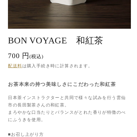
モ
ー
BON VOYAGE 和紅茶
ダ
ル
で
700 円
通
(税込)
メ
常
デ
配送料
は購入手続き時に計算されます。
価
ィ
ア
格
(1)
お茶本来の持つ美味しさにこだわった和紅茶
を
開
く
日本茶インストラクターと共同で様々な試みを行う雲仙
市の長田製茶さんの和紅茶。
まろやかな口当たりとバランスがとれた香りが特徴のべ
にふうきを使用。
■お召し上がり方