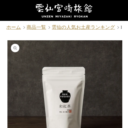
コンテ
ンツに
進む
ホーム
商品一覧
雲仙の人気お土産ランキング
BO
商品情
報にス
キップ