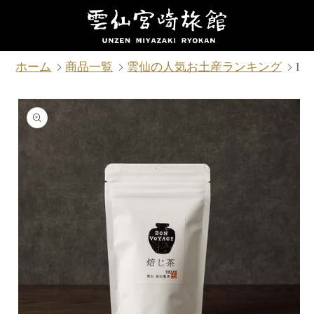
コンテ
ンツに
進む
ホーム
商品一覧
雲仙の人気お土産ランキング
BO
商品情
報にス
キップ