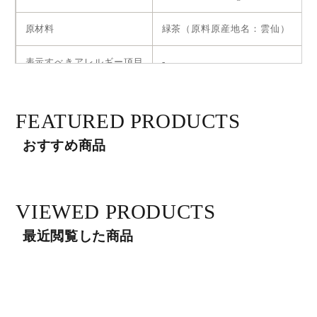
減
増
ら
や
原材料
緑茶（原料原産地名：雲仙）
す
す
表示すべきアレルギー項目
-
賞味期限
-
FEATURED PRODUCTS
保存方法
高温多湿を避け、移り香にご注意
おすすめ商品
取り扱い上の注意
-
VIEWED PRODUCTS
最近閲覧した商品