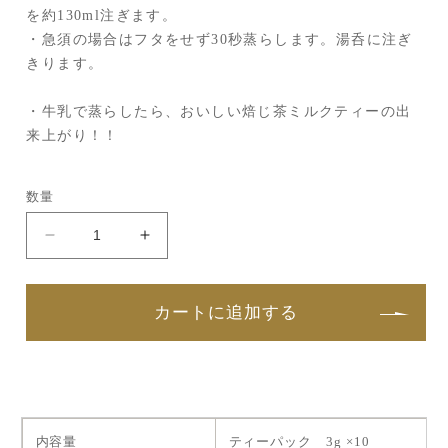
を約130ml注ぎます。
・急須の場合はフタをせず30秒蒸らします。湯呑に注ぎ
きります。
・牛乳で蒸らしたら、おいしい焙じ茶ミルクティーの出
来上がり！！
数量
BON
BON
VOYAGE
VOYAGE
焙
焙
じ
じ
カートに追加する
茶
茶
の
の
数
数
量
量
を
を
内容量
ティーパック 3g ×10