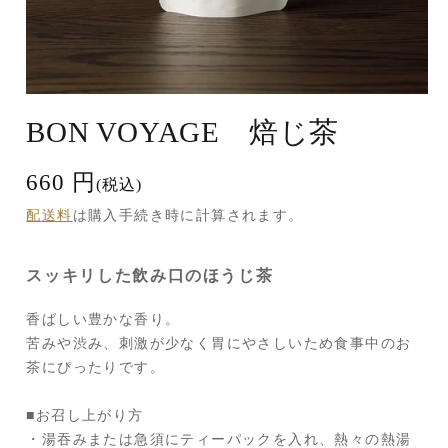
モ
ー
BON VOYAGE 焙じ茶
ダ
ル
で
660 円
通
(税込)
メ
常
デ
配送料
は購入手続き時に計算されます。
価
ィ
ア
格
(1)
スッキリした飲み口のほうじ茶
を
開
く
香ばしい豊かな香り。
苦みや渋み、刺激が少なく胃にやさしいため食事中のお
茶にぴったりです。
■お召し上がり方
・湯吞みまたは急須にティーパックを入れ、熱々の熱湯